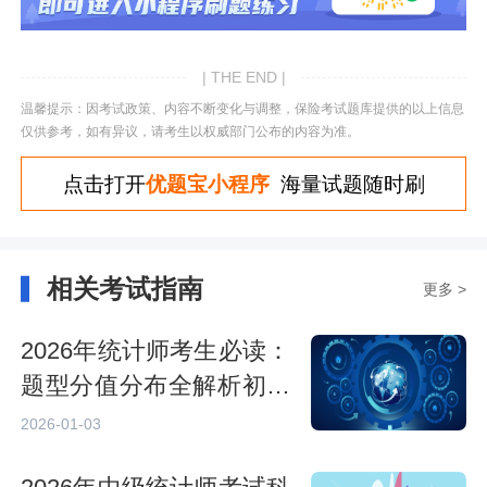
| THE END |
温馨提示：因考试政策、内容不断变化与调整，保险考试题库提供的以上信息
仅供参考，如有异议，请考生以权威部门公布的内容为准。
点击打开
优题宝小程序
海量试题随时刷
相关考试指南
更多 >
2026年统计师考生必读：
题型分值分布全解析初级
中级
2026-01-03