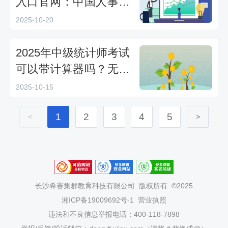
入口官网：中国人事考
试网
2025-10-20
2025年中级统计师考试
可以带计算器吗？无存
储功能计算器可携带附
2025-10-15
考试可带物品清单
1
2
3
4
5
<
>
长沙希赛集群教育科技有限公司
版权所有 ©2025
湘ICP备19009692号-1
营业执照
违法和不良信息举报电话：400-118-7898